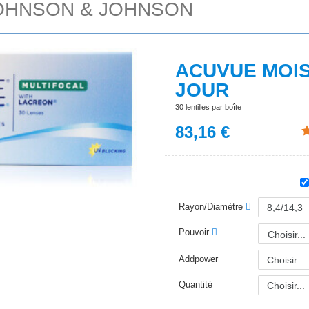
OHNSON & JOHNSON
ACUVUE MOIS
JOUR
30 lentilles par boîte
83,16
€
Rayon/Diamètre
Pouvoir
Choisir...
Addpower
Quantité