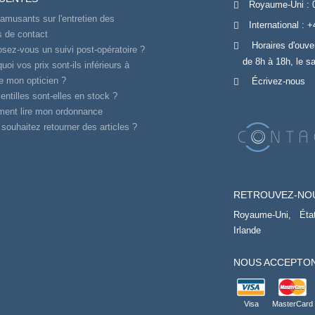
Royaume-Uni :
amusants sur l'entretien des
International :
+
es de contact
Horaires d'ouve
sez-vous un suivi post-opératoire ?
de 8h à 18h, le s
uoi vos prix sont-ils inférieurs à
e mon opticien ?
Écrivez-nous
entilles sont-elles en stock ?
ent lire mon ordonnance
souhaitez retourner des articles ?
RETROUVEZ-NO
Royaume-Uni,
Éta
Irlande
NOUS ACCEPTON
Visa
MasterCard