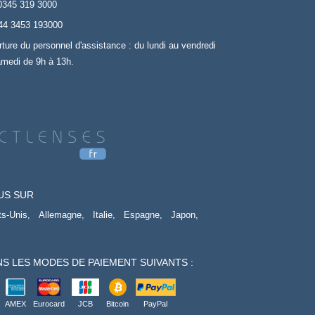
0345 319 3000
44 3453 193000
rture du personnel d'assistance : du lundi au vendredi
amedi de 9h à 13h.
US SUR
ts-Unis,
Allemagne,
Italie,
Espagne,
Japon,
S LES MODES DE PAIEMENT SUIVANTS :
AMEX
Eurocard
JCB
Bitcoin
PayPal