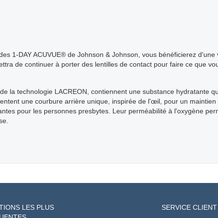
mides 1-DAY ACUVUE® de Johnson & Johnson, vous bénéficierez d'une vis
mettra de continuer à porter des lentilles de contact pour faire ce que 
e la technologie LACREON, contiennent une substance hydratante qui l
sentent une courbure arrière unique, inspirée de l'œil, pour un maintien 
rmantes pour les personnes presbytes. Leur perméabilité à l'oxygène per
se.
TIONS LES PLUS
SERVICE CLIENT
UENTES