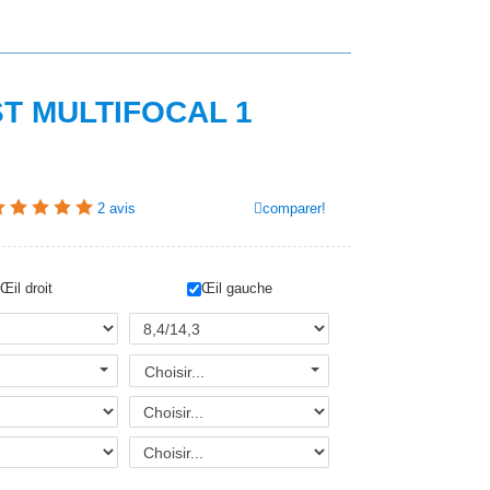
T MULTIFOCAL 1
comparer!
2
avis
Œil droit
Œil gauche
Choisir...