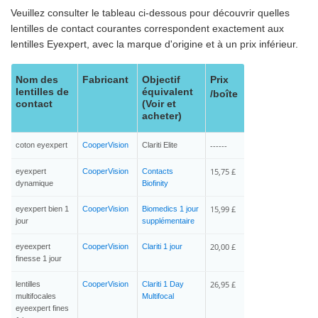
Veuillez consulter le tableau ci-dessous pour découvrir quelles
lentilles de contact courantes correspondent exactement aux
lentilles Eyexpert, avec la marque d'origine et à un prix inférieur.
Nom des
Fabricant
Objectif
Prix
lentilles de
équivalent
/boîte
contact
(Voir et
acheter)
------
coton eyexpert
CooperVision
Clariti Elite
15,75 £
eyexpert
CooperVision
Contacts
dynamique
Biofinity
15,99 £
eyexpert bien 1
CooperVision
Biomedics 1 jour
jour
supplémentaire
20,00 £
eyeexpert
CooperVision
Clariti 1 jour
finesse 1 jour
26,95 £
lentilles
CooperVision
Clariti 1 Day
multifocales
Multifocal
eyeexpert fines