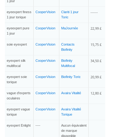
1 jour
------
eyeexpert finess
CooperVision
Clariti 1 jour
1 jour torique
Toric
22,99 £
eyeexpert pure
CooperVision
MaJournée
1 jour
15,75 £
soie eyexpert
CooperVision
Contacts
Biofinity
34,50 £
eyexpert silk
CooperVision
Biofinity
multifocal
Multifocal
20,99 £
eyexpert soie
CooperVision
Biofinity Toric
torique
12,80 £
vague d'experts
CooperVision
Avaira Vitalité
oculaires
eyexpert vague
CooperVision
Avaira Vitalité
torique
Torique
eyexpert Enlight
----
Aucun équivalent
de marque
disponible