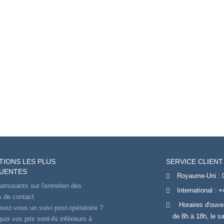
TIONS LES PLUS
SERVICE CLIENT
UENTES
Royaume-Uni :
amusants sur l'entretien des
International :
+
es de contact
Horaires d'ouve
sez-vous un suivi post-opératoire ?
de 8h à 18h, le s
uoi vos prix sont-ils inférieurs à