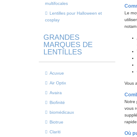
multifocales
Comm
Le moy
Lentilles pour Halloween et
utilis
cosplay
notam
GRANDES
MARQUES DE
LENTILLES
Acuvue
Air Optix
Vous a
Avaira
Combi
Notre 
Biofinité
vous r
biomédicaux
supplé
rapid
Biotrue
Clariti
Où pu