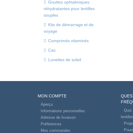
Gouttes ophtalmiques
réhydratantes pour lentilles
souples
Kits de démarrage et de
voyage
Comprimés vitaminés
Cas
Lunettes de soleil
MON COMPTE
QUES
FRÉQ
Aperçu
Quiz 
Informations personnelles
lentill
Adresse de livraison
Propo
Préférences
Pourq
Mes commandes