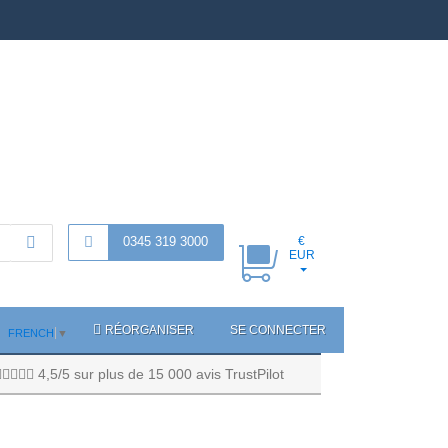
0345 319 3000
€
EUR
RÉORGANISER
SE CONNECTER
FRENCH
▼
4,5/5 sur plus de 15 000 avis TrustPilot