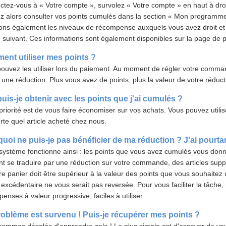
tez-vous à « Votre compte », survolez « Votre compte » en haut à droi
z alors consulter vos points cumulés dans la section « Mon programme
ons également les niveaux de récompense auxquels vous avez droit et 
 suivant. Ces informations sont également disponibles sur la page de 
nt utiliser mes points ?
ouvez les utiliser lors du paiement. Au moment de régler votre comm
 une réduction. Plus vous avez de points, plus la valeur de votre réduct
uis-je obtenir avec les points que j'ai cumulés ?
priorité est de vous faire économiser sur vos achats. Vous pouvez utilis
rte quel article acheté chez nous.
uoi ne puis-je pas bénéficier de ma réduction ? J’ai pourta
système fonctionne ainsi : les points que vous avez cumulés vous donn
t se traduire par une réduction sur votre commande, des articles supp
re panier doit être supérieur à la valeur des points que vous souhaitez uti
 excédentaire ne vous serait pas reversée. Pour vous faciliter la tâche
enses à valeur progressive, faciles à utiliser.
oblème est survenu ! Puis-je récupérer mes points ?