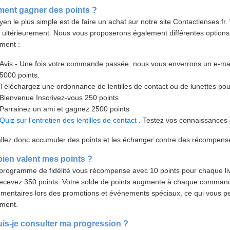
ent gagner des points ?
en le plus simple est de faire un achat sur notre site Contactlenses.f
er ultérieurement. Nous vous proposerons également différentes option
ment :
Avis - Une fois votre commande passée, nous vous enverrons un e-mail.
5000 points.
Téléchargez une ordonnance de lentilles de contact ou de lunettes pou
Bienvenue Inscrivez-vous 250 points
Parrainez un ami et gagnez 2500 points
Quiz sur l'entretien des lentilles de contact
. Testez vos connaissances 
llez donc accumuler des points et les échanger contre des récompens
en valent mes points ?
programme de fidélité vous récompense avec 10 points pour chaque liv
ecevez 350 points. Votre solde de points augmente à chaque comman
mentaires lors des promotions et événements spéciaux, ce qui vous 
ement.
is-je consulter ma progression ?