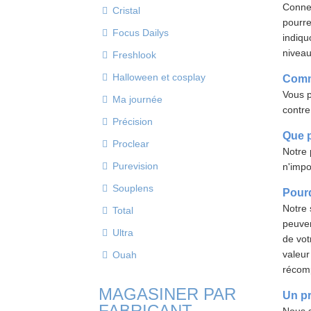
Connec
Cristal
pourre
Focus Dailys
indiqu
niveau
Freshlook
Halloween et cosplay
Comme
Vous p
Ma journée
contre
Précision
Que p
Proclear
Notre 
Purevision
n'impo
Souplens
Pourq
Notre 
Total
peuven
Ultra
de vot
valeur
Ouah
récomp
MAGASINER PAR
Un pr
FABRICANT