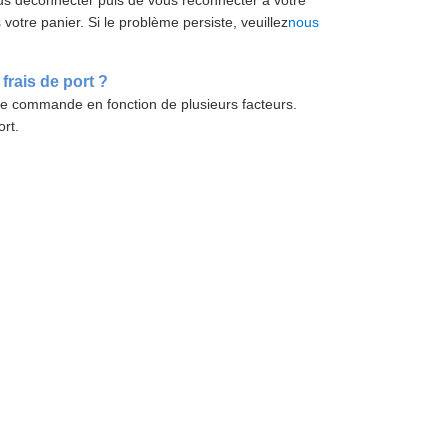
us déconnecter puis de vous reconnecter à votre
otre panier. Si le problème persiste, veuillez
nous
frais de port ?
tre commande en fonction de plusieurs facteurs.
rt.