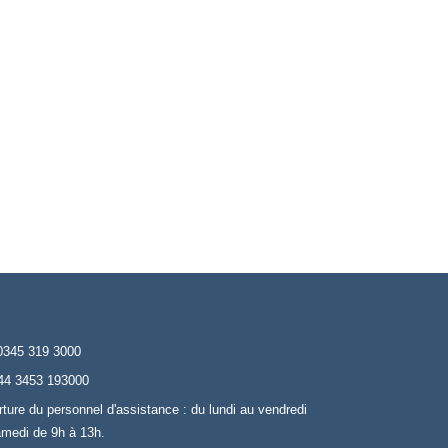
0345 319 3000
44 3453 193000
rture du personnel d'assistance : du lundi au vendredi
amedi de 9h à 13h.