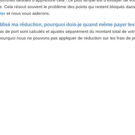
ommes désolés d'apprendre cela ! Le plus simple est d'essayer de vo
. Cela résout souvent le problème des points qui restent bloqués dans v
ter
et nous vous aiderons.
utilisé ma réduction, pourquoi dois-je quand même payer les 
ais de port sont calculés et ajustés séparément du montant total de vo
pourquoi nous ne pouvons pas appliquer de réduction sur les frais de po