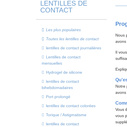
LENTILLES DE
CONTACT
Prog
Les plus populaires
Nous p
Toutes les lentilles de contact
avons 
lentilles de contact journalières
Il vou
Lentilles de contact
suffis
mensuelles
Expliq
Hydrogel de silicone
Qu'es
lentilles de contact
Notre 
bihebdomadaires
avons 
Port prolongé
Comme
lentilles de contact colorées
Vous ê
Torique / Astigmatisme
vous p
supplé
lentilles de contact