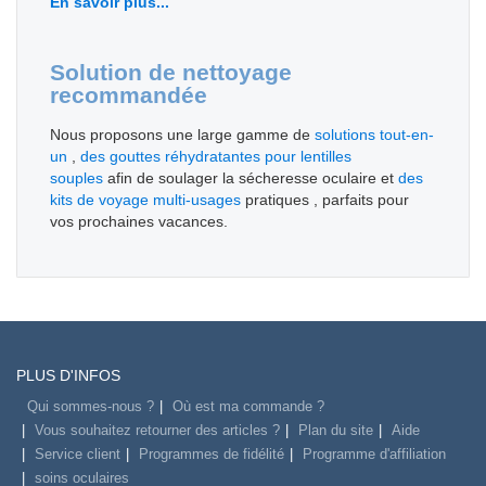
En savoir plus...
Solution de nettoyage
recommandée
Nous proposons une large gamme de
solutions tout-en-
un
,
des gouttes réhydratantes pour lentilles
souples
afin de soulager la sécheresse oculaire et
des
kits de voyage multi-usages
pratiques , parfaits pour
vos prochaines vacances.
PLUS D'INFOS
Qui sommes-nous ?
Où est ma commande ?
Vous souhaitez retourner des articles ?
Plan du site
Aide
Service client
Programmes de fidélité
Programme d'affiliation
soins oculaires