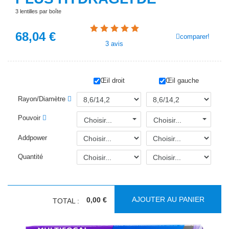
3 lentilles par boîte
68,04
€
comparer!
3
avis
Œil droit
Œil gauche
Rayon/Diamètre
Pouvoir
Choisir...
Choisir...
Addpower
Quantité
AJOUTER AU PANIER
0,00 €
TOTAL :