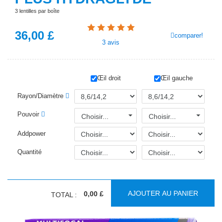
3 lentilles par boîte
36,00
£
comparer!
3
avis
Œil droit
Œil gauche
Rayon/Diamètre
Pouvoir
Choisir...
Choisir...
Addpower
Quantité
AJOUTER AU PANIER
0,00 £
TOTAL :