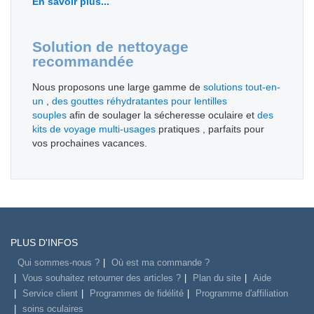
En savoir plus...
Solution de nettoyage
recommandée
Nous proposons une large gamme de
solutions tout-en-
un
,
des gouttes réhydratantes pour lentilles
souples
afin de soulager la sécheresse oculaire et
des
kits de voyage multi-usages
pratiques , parfaits pour
vos prochaines vacances.
PLUS D'INFOS
Qui sommes-nous ?
Où est ma commande ?
Vous souhaitez retourner des articles ?
Plan du site
Aide
Service client
Programmes de fidélité
Programme d'affiliation
soins oculaires