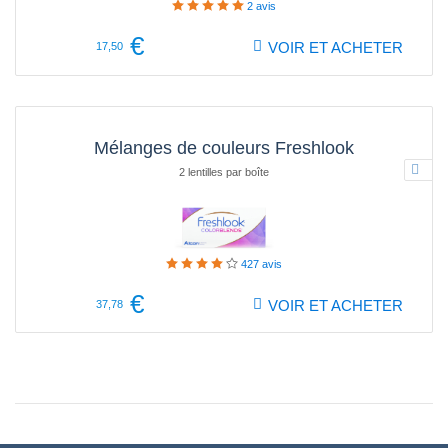
2
avis
€
VOIR ET ACHETER
17,50
Mélanges de couleurs Freshlook
2 lentilles par boîte
427
avis
€
VOIR ET ACHETER
37,78