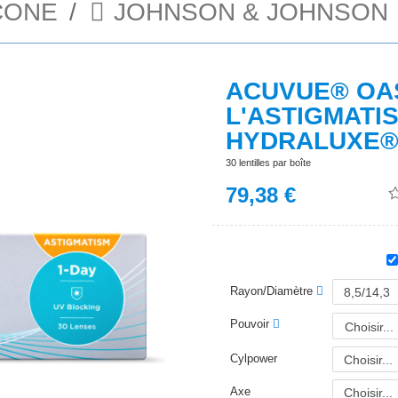
CONE
JOHNSON & JOHNSON
ACUVUE® OAS
L'ASTIGMATI
HYDRALUXE
30 lentilles par boîte
79,38
€
Rayon/Diamètre
Pouvoir
Choisir...
Cylpower
Axe