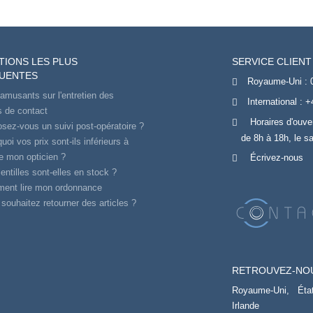
TIONS LES PLUS
SERVICE CLIENT
UENTES
Royaume-Uni :
amusants sur l'entretien des
International :
+
es de contact
Horaires d'ouve
sez-vous un suivi post-opératoire ?
de 8h à 18h, le s
uoi vos prix sont-ils inférieurs à
e mon opticien ?
Écrivez-nous
entilles sont-elles en stock ?
ent lire mon ordonnance
souhaitez retourner des articles ?
RETROUVEZ-NO
Royaume-Uni,
Éta
Irlande