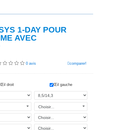
YS 1-DAY POUR
SME AVEC
®
comparer!
0
avis
Œil droit
Œil gauche
Choisir...