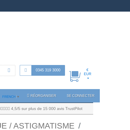
0345 319 3000
€
EUR
RÉORGANISER
SE CONNECTER
FRENCH
▼
4,5/5 sur plus de 15 000 avis TrustPilot
E / ASTIGMATISME