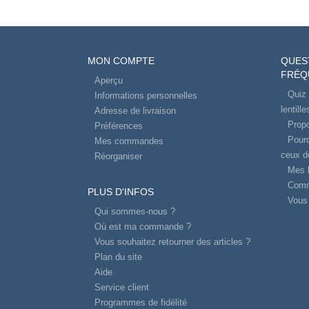
MON COMPTE
QUES
FRÉQ
Aperçu
Quiz 
Informations personnelles
lentill
Adresse de livraison
Propo
Préférences
Pourq
Mes commandes
ceux d
Réorganiser
Mes l
Comm
PLUS D'INFOS
Vous 
Qui sommes-nous ?
Où est ma commande ?
Vous souhaitez retourner des articles ?
Plan du site
Aide
Service client
Programmes de fidélité