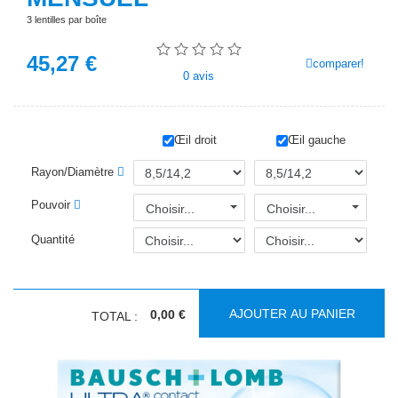
3 lentilles par boîte
45,27
€
comparer!
0
avis
Œil droit
Œil gauche
Rayon/Diamètre
Pouvoir
Choisir...
Choisir...
Quantité
AJOUTER AU PANIER
0,00 €
TOTAL :