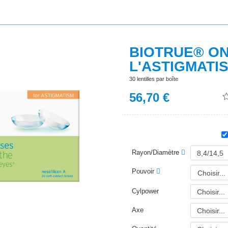
BIOTRUE® O
L'ASTIGMATI
30 lentilles par boîte
56,70
€
Rayon/Diamètre
Pouvoir
Choisir...
Cylpower
Axe