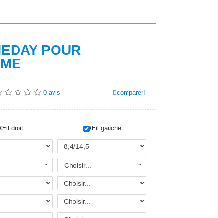
NEDAY POUR
SME
comparer!
0
avis
Œil droit
Œil gauche
Choisir...