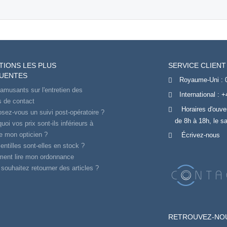
TIONS LES PLUS
SERVICE CLIENT
UENTES
Royaume-Uni :
amusants sur l'entretien des
International :
+
es de contact
Horaires d'ouve
sez-vous un suivi post-opératoire ?
de 8h à 18h, le s
uoi vos prix sont-ils inférieurs à
e mon opticien ?
Écrivez-nous
entilles sont-elles en stock ?
ent lire mon ordonnance
souhaitez retourner des articles ?
RETROUVEZ-NO