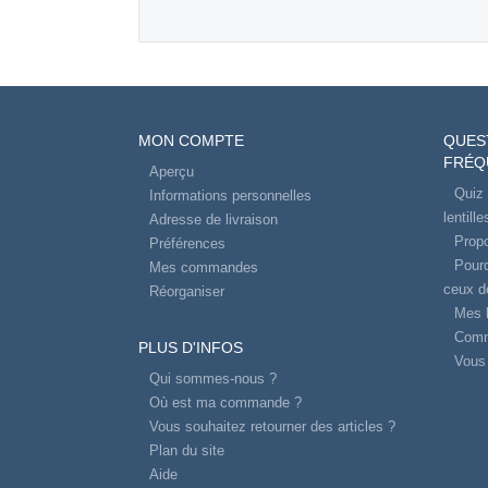
MON COMPTE
QUES
FRÉQ
Aperçu
Quiz 
Informations personnelles
lentill
Adresse de livraison
Propo
Préférences
Pourq
Mes commandes
ceux d
Réorganiser
Mes l
Comm
PLUS D'INFOS
Vous 
Qui sommes-nous ?
Où est ma commande ?
Vous souhaitez retourner des articles ?
Plan du site
Aide