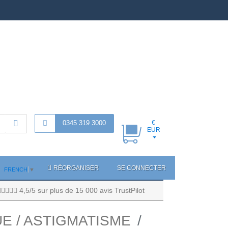
0345 319 3000
€
EUR
RÉORGANISER
SE CONNECTER
FRENCH
▼
4,5/5 sur plus de 15 000 avis TrustPilot
E / ASTIGMATISME