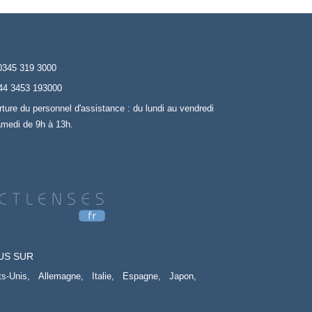
0345 319 3000
44 3453 193000
rture du personnel d'assistance : du lundi au vendredi
amedi de 9h à 13h.
US SUR
ts-Unis,
Allemagne,
Italie,
Espagne,
Japon,