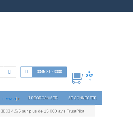
0345 319 3000
£
GBP
RÉORGANISER
SE CONNECTER
FRENCH
▼
4,5/5 sur plus de 15 000 avis TrustPilot