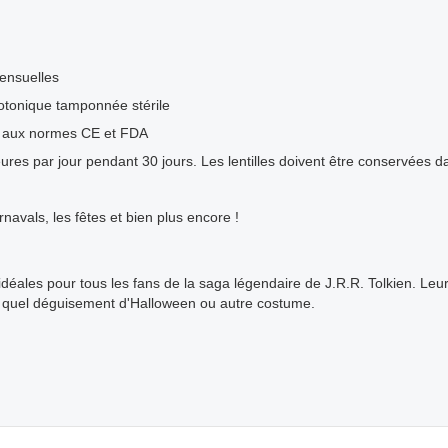
mensuelles
sotonique tamponnée stérile
 aux normes CE et FDA
res par jour pendant 30 jours. Les lentilles doivent être conservées da
rnavals, les fêtes et bien plus encore !
idéales pour tous les fans de la saga légendaire de J.R.R. Tolkien. Leur
te quel déguisement d'Halloween ou autre costume.