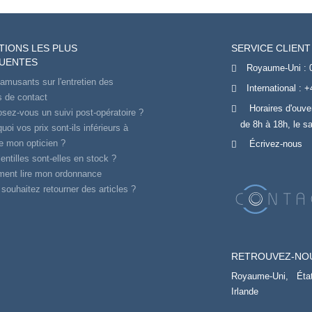
TIONS LES PLUS
SERVICE CLIENT
UENTES
Royaume-Uni :
amusants sur l'entretien des
International :
+
es de contact
Horaires d'ouve
sez-vous un suivi post-opératoire ?
de 8h à 18h, le s
uoi vos prix sont-ils inférieurs à
e mon opticien ?
Écrivez-nous
entilles sont-elles en stock ?
ent lire mon ordonnance
souhaitez retourner des articles ?
RETROUVEZ-NO
Royaume-Uni,
Éta
Irlande