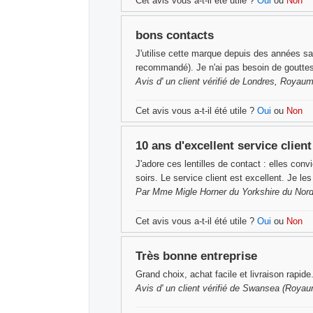
Cet avis vous a-t-il été utile ?
Oui
ou
Non
bons contacts
J'utilise cette marque depuis des années sa
recommandé). Je n'ai pas besoin de gouttes
Avis d'
un client vérifié
de Londres, Royaume
Cet avis vous a-t-il été utile ?
Oui
ou
Non
10 ans d'excellent service client
J'adore ces lentilles de contact : elles conv
soirs. Le service client est excellent. Je l
Par
Mme Migle Horner
du Yorkshire du Nord
Cet avis vous a-t-il été utile ?
Oui
ou
Non
Très bonne entreprise
Grand choix, achat facile et livraison rapide
Avis d'
un client vérifié
de Swansea (Royaume