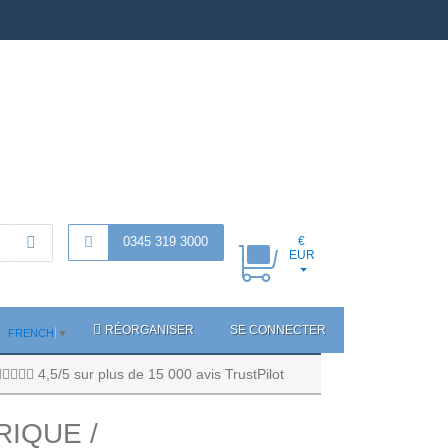
0345 319 3000
€
EUR
RÉORGANISER
SE CONNECTER
FRENCH
▼
4,5/5 sur plus de 15 000 avis TrustPilot
RIQUE /