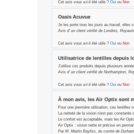
Cet avis vous a-t-il été utile ?
Oui
ou
Non
Oasis Acuvue
Je les porte tous les jours au travail, elles
Avis d'
un client vérifié
de Londres, Royaume
Cet avis vous a-t-il été utile ?
Oui
ou
Non
Utilisatrice de lentilles depuis
J'utilise ces produits depuis plusieurs années
Avis d'
un client vérifié
de Northampton, Roy
Cet avis vous a-t-il été utile ?
Oui
ou
Non
À mon avis, les Air Optix sont m
Pour une première utilisation, ces lentilles n
La netteté de la vision n'est pas constante d'
Le confort est acceptable, mais les Air Opti
Air Optix : vision nette et précise en perman
Par
M. Martin Bayliss,
du comté de Durham,