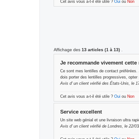
Cet avis vous a-t-il été utile ?
Oui
ou
Non
Affichage
des
13 articles
(1 à 13)
.
Je recommande vivement cette
Ce sont mes lentilles de contact préférées.
dois porter des lentilles progressives, opter
Avis d'
un client vérifié
des États-Unis, le 1
Cet avis vous a-t-il été utile ?
Oui
ou
Non
Service excellent
Un site web génial et une livraison ultra r
Avis d'
un client vérifié
de Londres, le 22/0