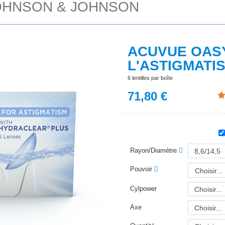
OHNSON & JOHNSON
ACUVUE OAS
L'ASTIGMATI
6 lentilles par boîte
71,80
€
Rayon/Diamètre
Pouvoir
Choisir...
Cylpower
Axe