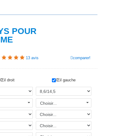
YS POUR
SME
comparer!
13
avis
Œil droit
Œil gauche
Choisir...