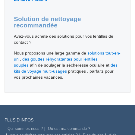
Solution de nettoyage
recommandée
Avez-vous acheté des solutions pour vos lentilles de
contact ?
Nous proposons une large gamme de
solutions tout-en-
un
,
des gouttes réhydratantes pour lentilles
souples
afin de soulager la sécheresse oculaire et
des
kits de voyage multi-usages
pratiques , parfaits pour
vos prochaines vacances.
PLUS D'INFOS
Qui sommes-nous ?
Où est ma commande ?