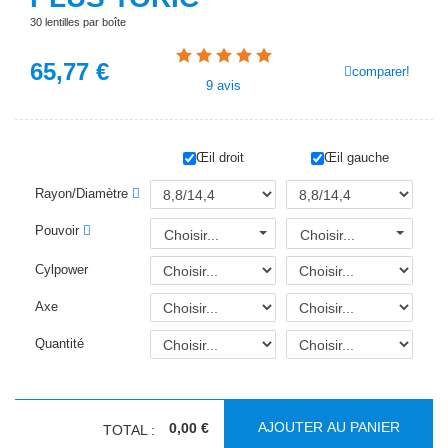
30 lentilles par boîte
65,77
€
comparer!
9
avis
Œil droit
Œil gauche
Rayon/Diamètre
Pouvoir
Choisir...
Choisir...
Cylpower
Axe
Quantité
AJOUTER AU PANIER
0,00 €
TOTAL :