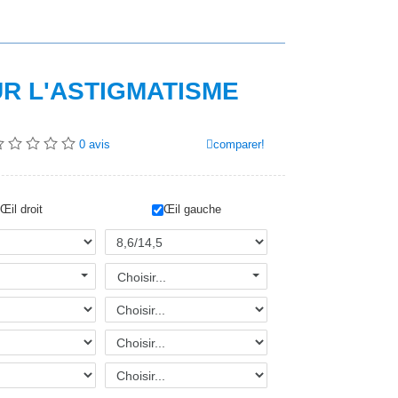
UR L'ASTIGMATISME
comparer!
0
avis
Œil droit
Œil gauche
Choisir...