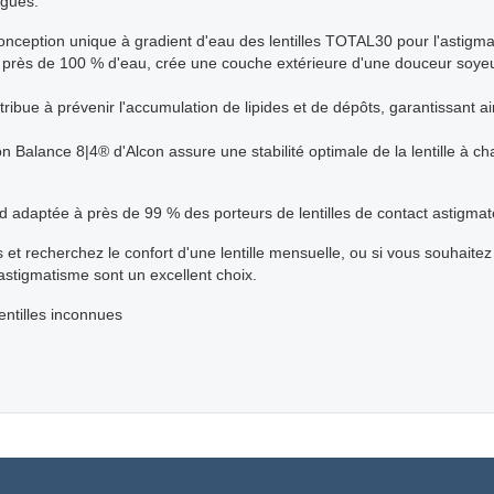
igués.
onception unique à gradient d'eau des lentilles TOTAL30 pour l'astigmat
à près de 100 % d'eau, crée une couche extérieure d'une douceur soyeus
ribue à prévenir l'accumulation de lipides et de dépôts, garantissant ain
ion Balance 8|4® d'Alcon assure une stabilité optimale de la lentille à c
d adaptée à près de 99 % des porteurs de lentilles de contact astigmat
es et recherchez le confort d'une lentille mensuelle, ou si vous souhai
'astigmatisme sont un excellent choix.
entilles inconnues