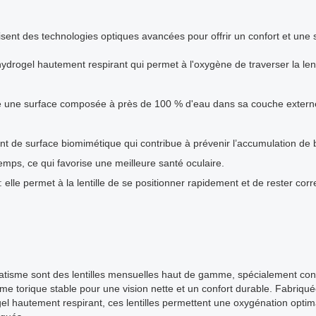
isent des technologies optiques avancées pour offrir un confort et une s
ydrogel hautement respirant qui permet à l'oxygène de traverser la lent
 une surface composée à près de 100 % d'eau dans sa couche externe, 
t de surface biomimétique qui contribue à prévenir l’accumulation de ba
gtemps, ce qui favorise une meilleure santé oculaire.
 elle permet à la lentille de se positionner rapidement et de rester corr
atisme sont des lentilles mensuelles haut de gamme, spécialement con
me torique stable pour une vision nette et un confort durable. Fabriqu
el hautement respirant, ces lentilles permettent une oxygénation optima