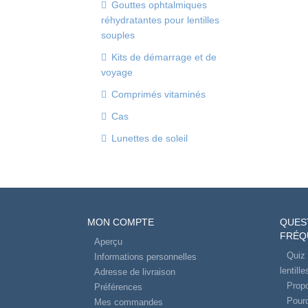
Gouttes ophtalmiques
réhydratantes pour lentilles
souples
Kits de démarrage et de
voyage
Comprimés vitaminés
Cas
Lunettes de soleil
MON COMPTE
QUES
FRÉQ
Aperçu
Quiz 
Informations personnelles
lentill
Adresse de livraison
Propo
Préférences
Pourq
Mes commandes