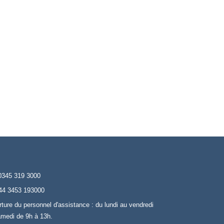
0345 319 3000
44 3453 193000
rture du personnel d'assistance : du lundi au vendredi
amedi de 9h à 13h.