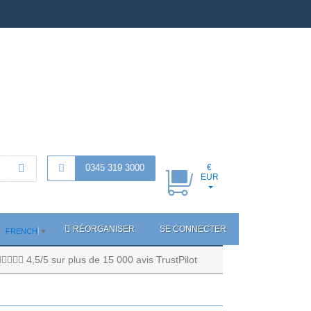
0345 319 3000
€
EUR
RÉORGANISER
SE CONNECTER
FRENCH
▼
4,5/5 sur plus de 15 000 avis TrustPilot