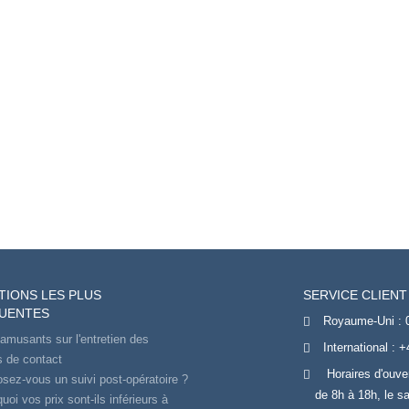
TIONS LES PLUS
SERVICE CLIENT
UENTES
Royaume-Uni :
amusants sur l'entretien des
International :
+
es de contact
Horaires d'ouve
sez-vous un suivi post-opératoire ?
de 8h à 18h, le s
uoi vos prix sont-ils inférieurs à