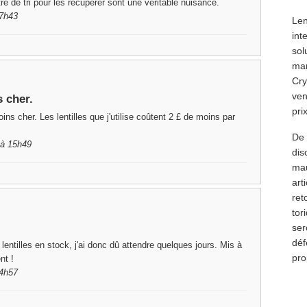
re de tri pour les récupérer sont une véritable nuisance.
07h43
Len
int
sol
mar
Cry
ven
s cher.
pri
ins cher. Les lentilles que j'utilise coûtent 2 £ de moins par
De 
 à 15h49
dis
mau
art
ret
tor
ser
déf
 lentilles en stock, j'ai donc dû attendre quelques jours. Mis à
pro
nt !
14h57