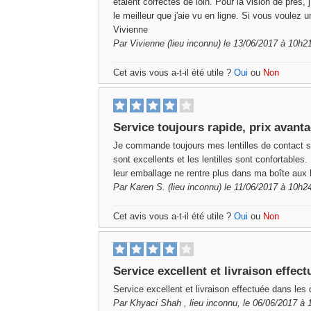
étaient correctes de loin. Pour la vision de près, 
le meilleur que j'aie vu en ligne. Si vous voulez u
Vivienne
Par
Vivienne
(lieu inconnu) le 13/06/2017 à 10h2
Cet avis vous a-t-il été utile ?
Oui
ou
Non
Service toujours rapide, prix avant
Je commande toujours mes lentilles de contact sur
sont excellents et les lentilles sont confortables.
leur emballage ne rentre plus dans ma boîte aux l
Par
Karen S.
(lieu inconnu) le 11/06/2017 à 10h2
Cet avis vous a-t-il été utile ?
Oui
ou
Non
Service excellent et livraison effe
Service excellent et livraison effectuée dans les 
Par
Khyaci Shah
, lieu inconnu, le 06/06/2017 à