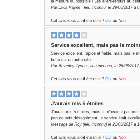
la mesure du possible ! Les allers-retours au cent
Par
Elvis Payne
, lieu inconnu, le 29/06/2017 à 
Cet avis vous a-t-il été utile ?
Oui
ou
Non
Service excellent, mais pas le moin
Service excellent, rapide et fiable, mais pas le mo
boîte sur un autre site.
Par
Beverley Tyson
, lieu inconnu, le 28/06/2017
Cet avis vous a-t-il été utile ?
Oui
ou
Non
J'aurais mis 5 étoiles.
J'aurais mis 5 étoiles, mais ils n'avaient pas mes
part ce petit désagrément, le service était excelle
Message de
Roy
(lieu inconnu) le 21/06/2017 à 
Cet avis vous a-t-il été utile ?
Oui
ou
Non