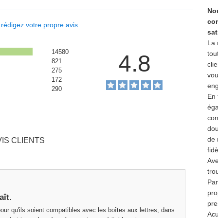
Nou
com
 rédigez votre propre avis
sat
La 
14580
tou
4.8
821
cli
275
vou
172
eng
290
En 
éga
con
dou
de 
VIS CLIENTS
fid
Ave
tro
Par
pro
aît.
pre
ur qu'ils soient compatibles avec les boîtes aux lettres, dans
Acu