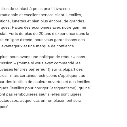
tilles de contact à petits prix ! Livraison
ernationale et excellent service client. Lentilles,
utions, lunettes et bien plus encore, de grandes
ques. Faites des économies avec notre gamme
stal. Forts de plus de 20 ans d’expérience dans la
te en ligne directe, nous vous garantissons des
x avantageux et une marque de confiance.
plus, nous avons une politique de retour « sans
cussion » (même si vous avez commandé les
vaises lentilles par erreur !) sur la plupart des
icles - mais certaines restrictions s'appliquent au
our des lentilles de couleur ouvertes et des lentilles
iques (lentilles pour corriger l'astigmatisme), qui ne
ont pas remboursées sauf si elles sont jugées
ectueuses, auquel cas un remplacement sera
posé.