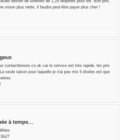
j'avais besoin de lunettes de 1,25 dioptries pour lire. Bon prix,
ne vision plus nette, il faudra peut-être payer plus cher !
1
ageux
 contactlenses.co.uk car le service est très rapide, les prix
 La seule raison pour laquelle je n'ai pas mis 5 étoiles est que
ettres.
4
ctuée à temps…
délais.
 15h27