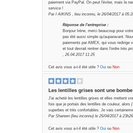
paiement via PayPal. On peut l'éviter, mais la nav
service !
Par
I AIKINS
, lieu inconnu, le 26/04/2017 à 05:2
Réponse de l'entreprise :
Bonjour Irène, merci beaucoup pour votre
pas été aussi simple qu'auparavant. Nou
paiements par AMEX, qui vous redirige v
et tout devrait rentrer dans l'ordre très 
, 26.04.2017 11:25
Cet avis vous a-t-il été utile ?
Oui
ou
Non
Les lentilles grises sont une bombe
J'ai acheté les lentilles grises et elles mettent 
fois que je portais des lentilles de couleur, alors
superbes et très confortables. Je vais certainem
Par
Shareen
(lieu inconnu) le 25/04/2017 à 23h26
Cet avis vous a-t-il été utile ?
Oui
ou
Non