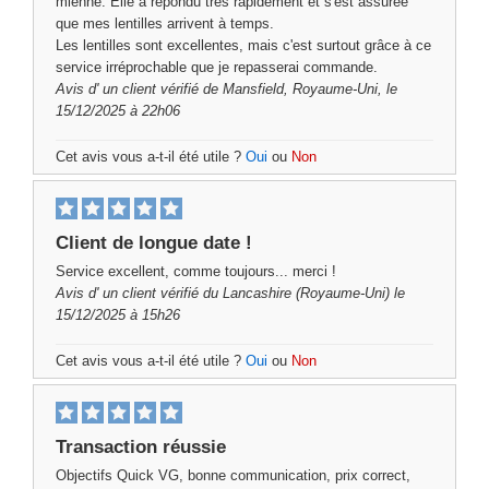
mienne. Elle a répondu très rapidement et s'est assurée
que mes lentilles arrivent à temps.
Les lentilles sont excellentes, mais c'est surtout grâce à ce
service irréprochable que je repasserai commande.
Avis d'
un client vérifié
de Mansfield, Royaume-Uni, le
15/12/2025 à 22h06
Cet avis vous a-t-il été utile ?
Oui
ou
Non
Client de longue date !
Service excellent, comme toujours... merci !
Avis d'
un client vérifié
du Lancashire (Royaume-Uni) le
15/12/2025 à 15h26
Cet avis vous a-t-il été utile ?
Oui
ou
Non
Transaction réussie
Objectifs Quick VG, bonne communication, prix correct,