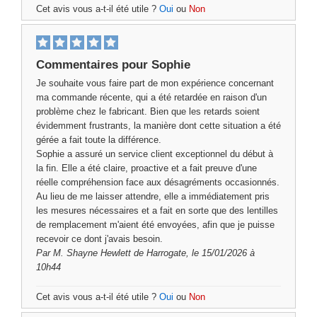
Cet avis vous a-t-il été utile ?
Oui
ou
Non
Commentaires pour Sophie
Je souhaite vous faire part de mon expérience concernant
ma commande récente, qui a été retardée en raison d'un
problème chez le fabricant. Bien que les retards soient
évidemment frustrants, la manière dont cette situation a été
gérée a fait toute la différence.
Sophie a assuré un service client exceptionnel du début à
la fin. Elle a été claire, proactive et a fait preuve d'une
réelle compréhension face aux désagréments occasionnés.
Au lieu de me laisser attendre, elle a immédiatement pris
les mesures nécessaires et a fait en sorte que des lentilles
de remplacement m'aient été envoyées, afin que je puisse
recevoir ce dont j'avais besoin.
Par
M. Shayne Hewlett
de Harrogate, le 15/01/2026 à
10h44
Cet avis vous a-t-il été utile ?
Oui
ou
Non