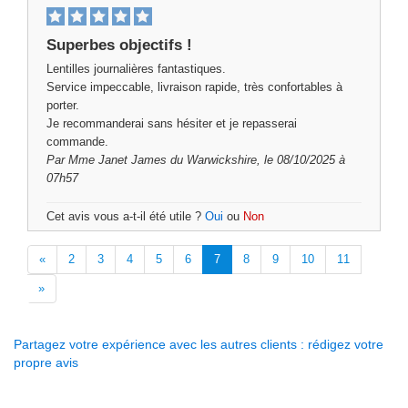
Superbes objectifs !
Lentilles journalières fantastiques.
Service impeccable, livraison rapide, très confortables à
porter.
Je recommanderai sans hésiter et je repasserai
commande.
Par
Mme Janet James
du Warwickshire, le 08/10/2025 à
07h57
Cet avis vous a-t-il été utile ?
Oui
ou
Non
«
2
3
4
5
6
7
8
9
10
11
»
Partagez votre expérience avec les autres clients : rédigez votre
propre avis