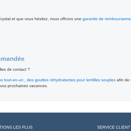
ystal et que vous hésitez, nous offrons une
garantie de remboursemen
ommandée
lles de contact ?
ns tout-en-un
,
des gouttes réhydratantes pour lentilles souples
afin de 
r vos prochaines vacances.
TIONS LES PLUS
SERVICE CLIENT