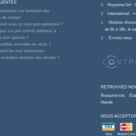
UENTES
Royaume-Uni :
amusants sur l'entretien des
International :
+
es de contact
Horaires d'ouve
sez-vous un suivi post-opératoire ?
de 8h à 18h, le s
uoi vos prix sont-ils inférieurs à
e mon opticien ?
Écrivez-nous
entilles sont-elles en stock ?
ent lire mon ordonnance
souhaitez retourner des articles ?
RETROUVEZ-NO
Royaume-Uni,
Éta
Irlande
NOUS ACCEPTON
Visa
MasterCard