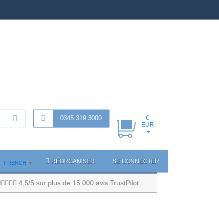
0345 319 3000
€
EUR
RÉORGANISER
SE CONNECTER
FRENCH
▼
4,5/5 sur plus de 15 000 avis TrustPilot