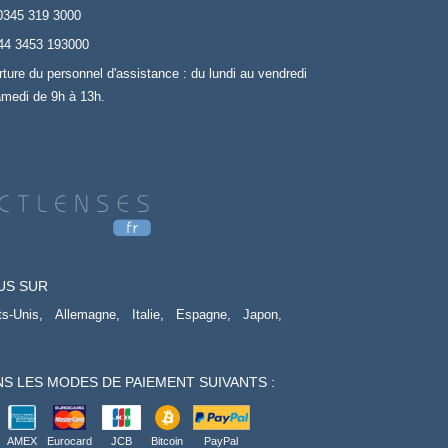
0345 319 3000
44 3453 193000
rture du personnel d'assistance : du lundi au vendredi
amedi de 9h à 13h.
US SUR
ts-Unis,
Allemagne,
Italie,
Espagne,
Japon,
S LES MODES DE PAIEMENT SUIVANTS :
AMEX
Eurocard
JCB
Bitcoin
PayPal