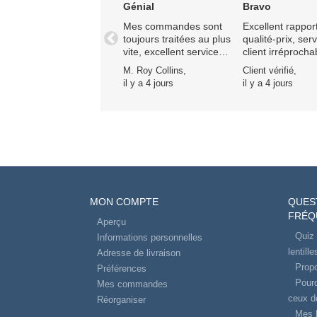
Génial
Bravo
Mes commandes sont
Excellent rappor
toujours traitées au plus
qualité-prix, ser
Précédent
vite, excellent service,
client irréprocha
excellente
livraison rapide. 
M. Roy Collins,
Client vérifié,
communication, prix
fidèle depuis de
il y a 4 jours
il y a 4 jours
imbattable 👍
années, je n'irai
part ailleurs.
MON COMPTE
QUES
FRÉQ
Aperçu
Quiz 
Informations personnelles
lentill
Adresse de livraison
Propo
Préférences
Pourq
Mes commandes
ceux d
Réorganiser
Mes l