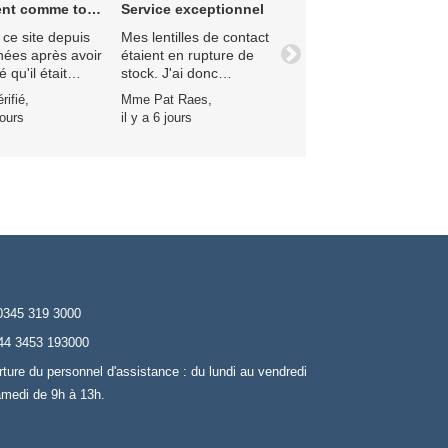
t comme toujours
Service exceptionnel
e ce site depuis
Mes lentilles de contact
nées après avoir
étaient en rupture de
Suivant
 qu'il était
stock. J'ai donc
ent moins cher
demandé à être
rifié,
Mme Pat Raes,
 système de
prévenue par e-mail
jours
il y a 6 jours
ement
dès leur retour en
tique de
stock, et une
ers ; le service
charmante dame
jours excellent et
nommée Sophie s'en
ison
est chargée. Elle m'a
uablement
informée que je pouvais
désormais commander
mes lentilles et s'est
excusée pour leur
indisponibilité. La
livraison a été ultra
0345 319 3000
rapide ! C'est vraiment
44 3453 193000
rassurant de savoir que
cette entreprise est
rture du personnel d'assistance : du lundi au vendredi
fiable et je ne ferai plus
amedi de 9h à 13h.
jamais appel à une
autre. Une cliente
ravie !