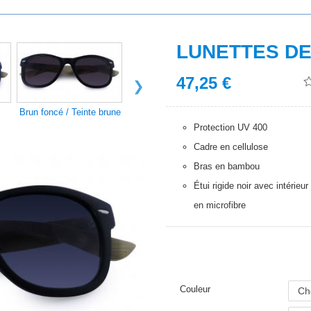
LUNETTES DE
47,25
€
Brun foncé / Teinte brune
Teinte verte/grise
Gris / Teinte 
Protection UV 400
Cadre en cellulose
Bras en bambou
Étui rigide noir avec intérieur
en microfibre
Couleur
Cho