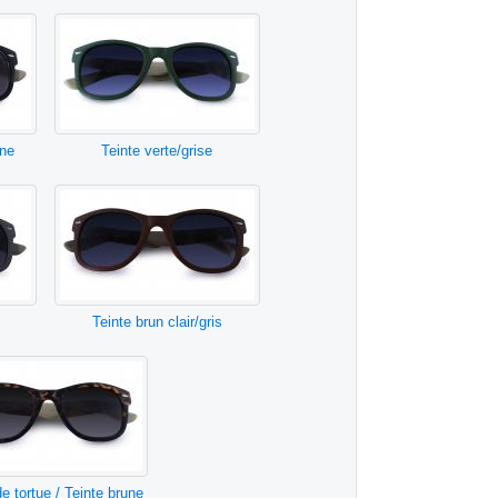
une
Teinte verte/grise
Teinte brun clair/gris
de tortue / Teinte brune