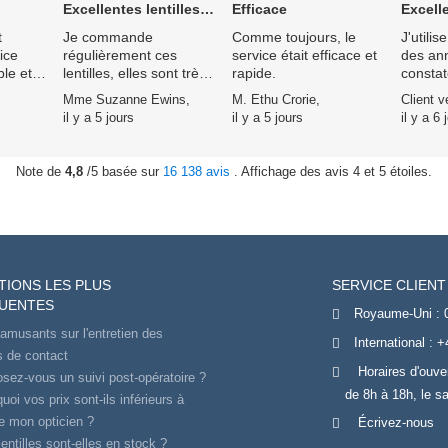
Excellentes lentilles de contact
Efficace
Excellen
t
Je commande
Comme toujours, le
J'utilis
vice
régulièrement ces
service était efficace et
des an
ble et
lentilles, elles sont très
rapide.
constaté
Client
confortables et faciles à
nettem
Mme Suzanne Ewins,
M. Ethu Crorie,
Client vé
s
utiliser.
que le
il y a 5 jours
il y a 5 jours
il y a 6 
s nulle
prélèv
automa
Specsav
Note de
4,8
/5 basée sur
16 138 avis
. Affichage des avis 4 et 5 étoiles.
est tou
la livra
remarq
rapide.
TIONS LES PLUS
SERVICE CLIENT
UENTES
Royaume-Uni :
amusants sur l'entretien des
International :
+
es de contact
Horaires d'ouve
sez-vous un suivi post-opératoire ?
de 8h à 18h, le s
uoi vos prix sont-ils inférieurs à
e mon opticien ?
Écrivez-nous
entilles sont-elles en stock ?