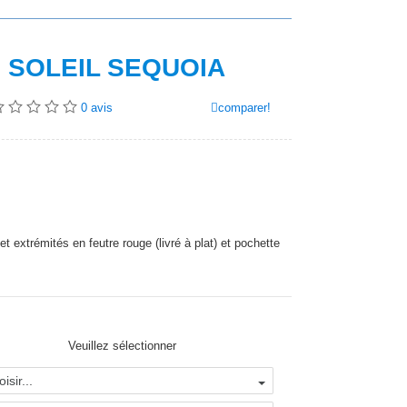
 SOLEIL SEQUOIA
comparer!
0
avis
grise
Teinte brun clair/gris
Écaille de tortue / Teinte
brune
 et extrémités en feutre rouge (livré à plat) et pochette
Veuillez sélectionner
isir...