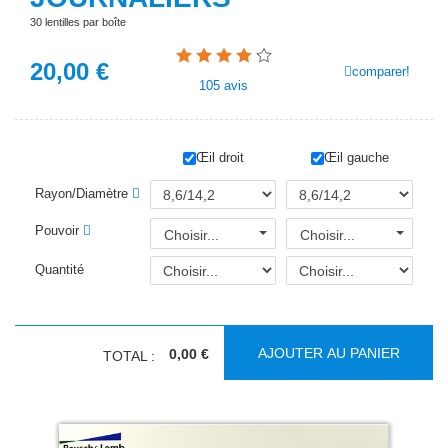
30 lentilles par boîte
20,00
€
comparer!
105
avis
Œil droit
Œil gauche
Rayon/Diamètre
Pouvoir
Choisir...
Choisir...
Quantité
AJOUTER AU PANIER
0,00 €
TOTAL :