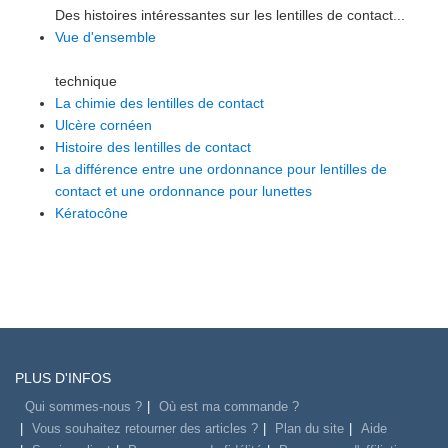
Des histoires intéressantes sur les lentilles de contact...
Vue d'ensemble
technique
La chimie des lentilles de contact
Ulcère cornéen
Histoire des lentilles de contact
La différence entre une ordonnance pour lentilles de
contact et une ordonnance pour lunettes
Kératocône
PLUS D'INFOS
Qui sommes-nous ?
Où est ma commande ?
Vous souhaitez retourner des articles ?
Plan du site
Aide