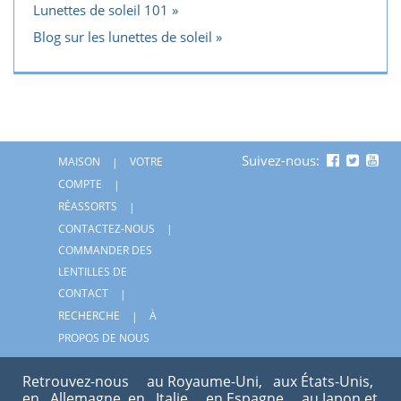
Lunettes de soleil 101
Blog sur les lunettes de soleil
Suivez-nous:
MAISON
VOTRE
COMPTE
RÉASSORTS
CONTACTEZ-NOUS
COMMANDER DES
LENTILLES DE
CONTACT
RECHERCHE
À
PROPOS DE NOUS
Retrouvez-nous
au Royaume-Uni,
aux États-Unis,
en
Allemagne, en
Italie
, en Espagne
, au Japon et