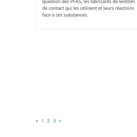
question des PFAS, les fabricants de lentilles
de contact qui les utilisent et leurs réactions
face à ces substances.
«
1
2
3
»