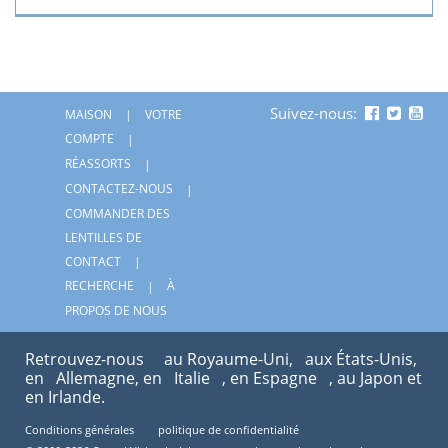
Suivez-nous:
MAISON
VOTRE
COMPTE
RÉASSORTS
CONTACTEZ-NOUS
COMMANDER DES
LENTILLES DE
CONTACT
RECHERCHE
À
PROPOS DE NOUS
Retrouvez-nous
au Royaume-Uni,
aux États-Unis,
en
Allemagne, en
Italie
, en Espagne
, au Japon et
en Irlande.
Conditions générales
politique de confidentialité