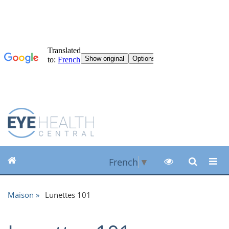
French
▼
Maison
Lunettes 101