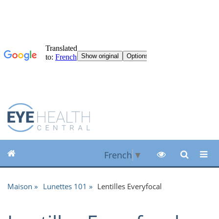
French
▼
Maison
Lunettes 101
Lentilles Everyfocal