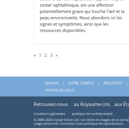
zoster ophtalmique, est une affection
potentiellement grave qui touche l'œil et la
peau environnante. Nous abordons ici les
signes et symptômes, ainsi que les
ressources disponibles.
«
1
2
3
»
MAISON
VOTRE COMPTE
RÉASSORTS
PROPOS DE NOUS
Retrouvez-nous
au Royaume-Uni,
aux Ét
Conditions générales
politique de confidentialité
© 2000-2026 Crystal Vision Ltd. Les textes et images de ce site 
usage personnel. Consultez notre politique de reproduction.