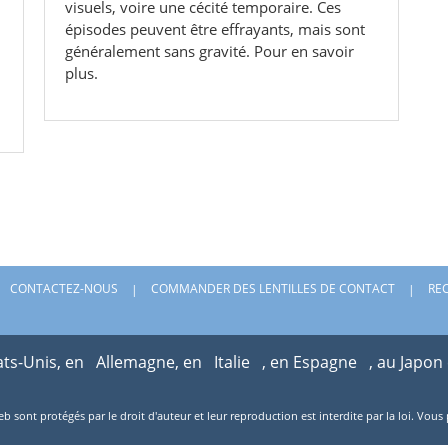
visuels, voire une cécité temporaire. Ces
épisodes peuvent être effrayants, mais sont
généralement sans gravité. Pour en savoir
plus.
CONTACTEZ-NOUS
COMMANDER DES LENTILLES DE CONTACT
RE
ats-Unis, en
Allemagne, en
Italie
, en Espagne
, au Japon
web sont protégés par le droit d'auteur et leur reproduction est interdite par la loi. V