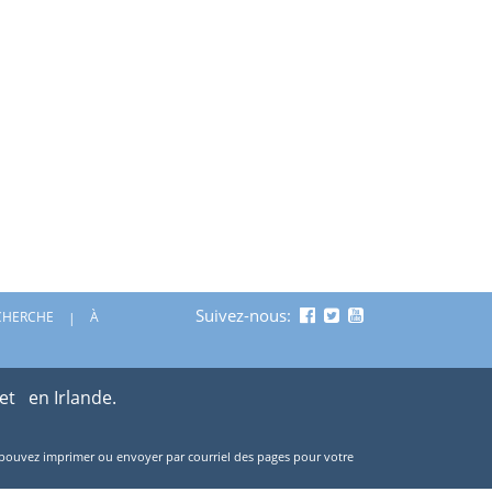
Suivez-nous:
CHERCHE
À
 et
en Irlande.
ous pouvez imprimer ou envoyer par courriel des pages pour votre