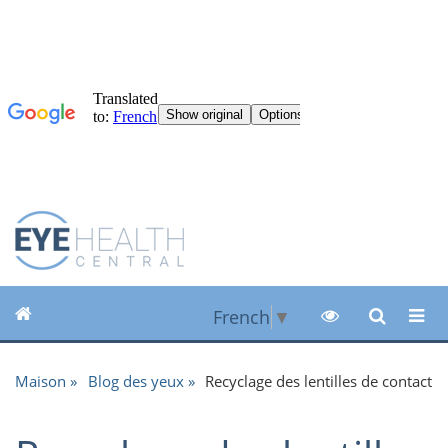
French
▼
Maison
Blog des yeux
Recyclage des lentilles de contact