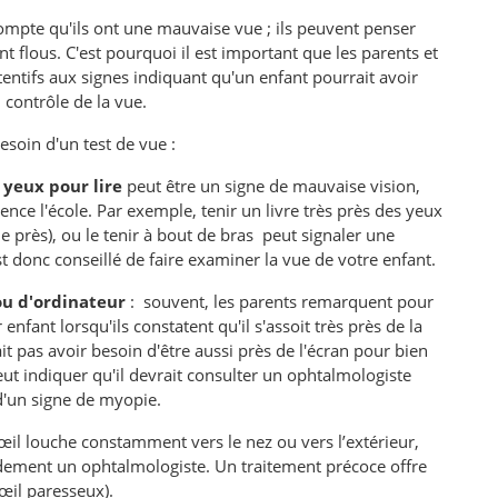
ompte qu'ils ont une mauvaise vue ; ils peuvent penser
nt flous. C'est pourquoi il est important que les parents et
tentifs aux signes indiquant qu'un enfant pourrait avoir
 contrôle de la vue.
esoin d'un test de vue :
 yeux pour lire
peut être un signe de mauvaise vision,
nce l'école. Par exemple, tenir un livre très près des yeux
de près), ou le tenir à bout de bras peut signaler une
 est donc conseillé de faire examiner la vue de votre enfant.
 ou d'ordinateur
:
souvent, les parents remarquent pour
nfant lorsqu'ils constatent qu'il s'assoit très près de la
it pas avoir besoin d'être aussi près de l'écran pour bien
peut indiquer qu'il devrait consulter un ophtalmologiste
 d'un signe de myopie.
l louche constamment vers le nez ou vers l’extérieur,
pidement un ophtalmologiste. Un traitement précoce offre
œil paresseux).