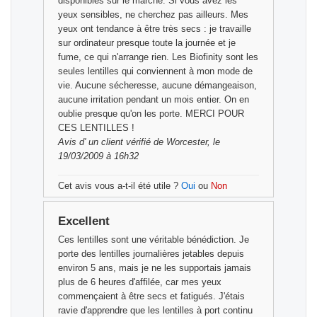
disponibles sur le marché. Si vous avez les
yeux sensibles, ne cherchez pas ailleurs. Mes
yeux ont tendance à être très secs : je travaille
sur ordinateur presque toute la journée et je
fume, ce qui n'arrange rien. Les Biofinity sont les
seules lentilles qui conviennent à mon mode de
vie. Aucune sécheresse, aucune démangeaison,
aucune irritation pendant un mois entier. On en
oublie presque qu'on les porte. MERCI POUR
CES LENTILLES !
Avis d'
un client vérifié
de Worcester, le
19/03/2009 à 16h32
Cet avis vous a-t-il été utile ?
Oui
ou
Non
Excellent
Ces lentilles sont une véritable bénédiction. Je
porte des lentilles journalières jetables depuis
environ 5 ans, mais je ne les supportais jamais
plus de 6 heures d'affilée, car mes yeux
commençaient à être secs et fatigués. J'étais
ravie d'apprendre que les lentilles à port continu