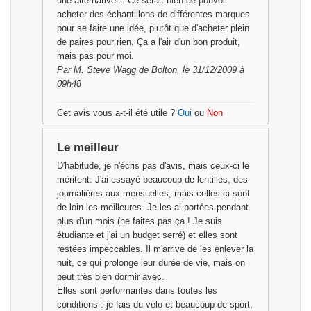
une alternative… Ce serait bien de pouvoir
acheter des échantillons de différentes marques
pour se faire une idée, plutôt que d'acheter plein
de paires pour rien. Ça a l'air d'un bon produit,
mais pas pour moi.
Par
M. Steve Wagg
de Bolton, le 31/12/2009 à
09h48
Cet avis vous a-t-il été utile ?
Oui
ou
Non
Le meilleur
D'habitude, je n'écris pas d'avis, mais ceux-ci le
méritent. J'ai essayé beaucoup de lentilles, des
journalières aux mensuelles, mais celles-ci sont
de loin les meilleures. Je les ai portées pendant
plus d'un mois (ne faites pas ça ! Je suis
étudiante et j'ai un budget serré) et elles sont
restées impeccables. Il m'arrive de les enlever la
nuit, ce qui prolonge leur durée de vie, mais on
peut très bien dormir avec.
Elles sont performantes dans toutes les
conditions : je fais du vélo et beaucoup de sport,