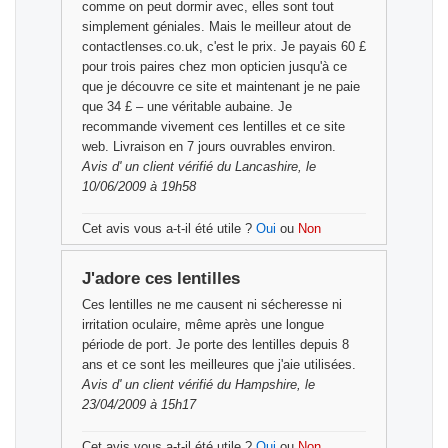
comme on peut dormir avec, elles sont tout
simplement géniales. Mais le meilleur atout de
contactlenses.co.uk, c'est le prix. Je payais 60 £
pour trois paires chez mon opticien jusqu'à ce
que je découvre ce site et maintenant je ne paie
que 34 £ – une véritable aubaine. Je
recommande vivement ces lentilles et ce site
web. Livraison en 7 jours ouvrables environ.
Avis d'
un client vérifié
du Lancashire, le
10/06/2009 à 19h58
Cet avis vous a-t-il été utile ?
Oui
ou
Non
J'adore ces lentilles
Ces lentilles ne me causent ni sécheresse ni
irritation oculaire, même après une longue
période de port. Je porte des lentilles depuis 8
ans et ce sont les meilleures que j'aie utilisées.
Avis d'
un client vérifié
du Hampshire, le
23/04/2009 à 15h17
Cet avis vous a-t-il été utile ?
Oui
ou
Non