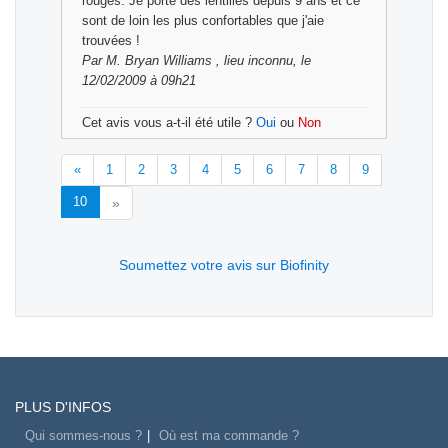
rouges. Je porte des lentilles depuis 9 ans et ce
sont de loin les plus confortables que j'aie
trouvées !
Par
M. Bryan Williams
, lieu inconnu, le
12/02/2009 à 09h21
Cet avis vous a-t-il été utile ?
Oui
ou
Non
«
1
2
3
4
5
6
7
8
9
10
»
Soumettez votre avis sur Biofinity
PLUS D'INFOS
Qui sommes-nous ?
Où est ma commande ?