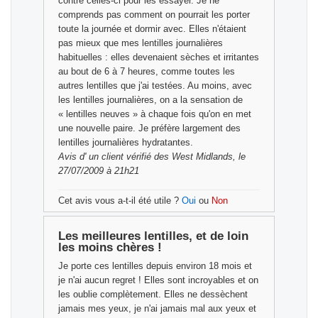
contre celles-ci pour les essayer. Je ne
comprends pas comment on pourrait les porter
toute la journée et dormir avec. Elles n'étaient
pas mieux que mes lentilles journalières
habituelles : elles devenaient sèches et irritantes
au bout de 6 à 7 heures, comme toutes les
autres lentilles que j'ai testées. Au moins, avec
les lentilles journalières, on a la sensation de
« lentilles neuves » à chaque fois qu'on en met
une nouvelle paire. Je préfère largement des
lentilles journalières hydratantes.
Avis d'
un client vérifié
des West Midlands, le
27/07/2009 à 21h21
Cet avis vous a-t-il été utile ?
Oui
ou
Non
Les meilleures lentilles, et de loin
les moins chères !
Je porte ces lentilles depuis environ 18 mois et
je n'ai aucun regret ! Elles sont incroyables et on
les oublie complètement. Elles ne dessèchent
jamais mes yeux, je n'ai jamais mal aux yeux et