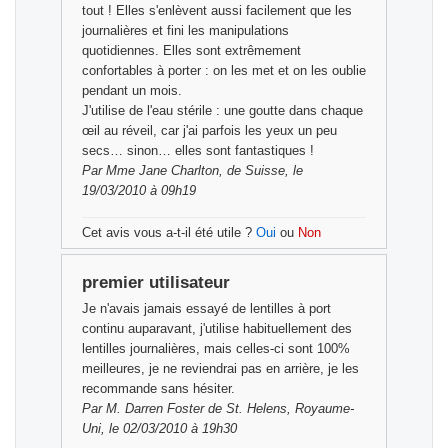
tout ! Elles s'enlèvent aussi facilement que les
journalières et fini les manipulations
quotidiennes. Elles sont extrêmement
confortables à porter : on les met et on les oublie
pendant un mois.
J'utilise de l'eau stérile : une goutte dans chaque
œil au réveil, car j'ai parfois les yeux un peu
secs… sinon… elles sont fantastiques !
Par
Mme Jane Charlton,
de Suisse, le
19/03/2010 à 09h19
Cet avis vous a-t-il été utile ?
Oui
ou
Non
premier utilisateur
Je n'avais jamais essayé de lentilles à port
continu auparavant, j'utilise habituellement des
lentilles journalières, mais celles-ci sont 100%
meilleures, je ne reviendrai pas en arrière, je les
recommande sans hésiter.
Par
M. Darren Foster
de St. Helens, Royaume-
Uni, le 02/03/2010 à 19h30