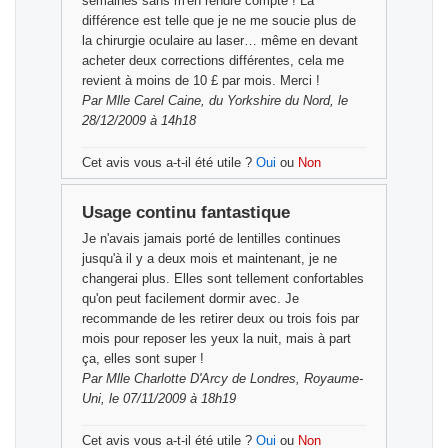
semaines sans m'en rendre compte ! La
différence est telle que je ne me soucie plus de
la chirurgie oculaire au laser… même en devant
acheter deux corrections différentes, cela me
revient à moins de 10 £ par mois. Merci !
Par
Mlle Carel Caine,
du Yorkshire du Nord, le
28/12/2009 à 14h18
Cet avis vous a-t-il été utile ?
Oui
ou
Non
Usage continu fantastique
Je n'avais jamais porté de lentilles continues
jusqu'à il y a deux mois et maintenant, je ne
changerai plus. Elles sont tellement confortables
qu'on peut facilement dormir avec. Je
recommande de les retirer deux ou trois fois par
mois pour reposer les yeux la nuit, mais à part
ça, elles sont super !
Par
Mlle Charlotte D'Arcy
de Londres, Royaume-
Uni, le 07/11/2009 à 18h19
Cet avis vous a-t-il été utile ?
Oui
ou
Non