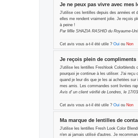
Je ne peux pas vivre avec mes le
J'utilise ces lentilles depuis des années 
elles me rendent vraiment jolie. Je reçois 
à peine !
Par
Mlle SHAZIA RASHID
du Royaume-Uni,
Cet avis vous a-t-il été utile ?
Oui
ou
Non
Je reçois plein de compliments 
J'utilise les lentilles Freshlook Colorblend
pourquoi je continue à les utiliser. J'ai re
quand je leur dis que je les ai achetées sur
mes amis. Les commandes sont livrées rapid
Avis d'
un client vérifié
de Londres, le 17/0
Cet avis vous a-t-il été utile ?
Oui
ou
Non
Ma marque de lentilles de conta
J'utilise les lentilles Fresh Look Color Blen
n'en ai jamais utilisé d'autres. Je recomma