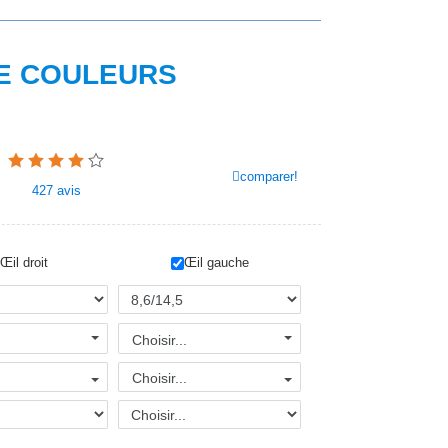
E COULEURS
comparer!
427
avis
Œil droit
Œil gauche
Choisir...
Choisir...