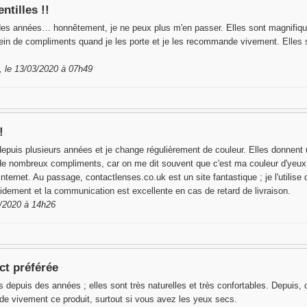
ntilles !!
et des années… honnêtement, je ne peux plus m'en passer. Elles sont magnifiq
plein de compliments quand je les porte et je les recommande vivement. Elles 
 le 13/03/2020 à 07h49
!
s depuis plusieurs années et je change régulièrement de couleur. Elles donnent u
çu de nombreux compliments, car on me dit souvent que c'est ma couleur d'yeux 
 internet. Au passage, contactlenses.co.uk est un site fantastique ; je l'utilis
ement et la communication est excellente en cas de retard de livraison.
3/2020 à 14h26
ct préférée
ds depuis des années ; elles sont très naturelles et très confortables. Depuis, 
nde vivement ce produit, surtout si vous avez les yeux secs.