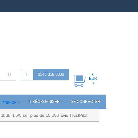
0345 319 3000
€
EUR
RÉORGANISER
SE CONNECTER
FRENCH
▼
4,5/5 sur plus de 15 000 avis TrustPilot