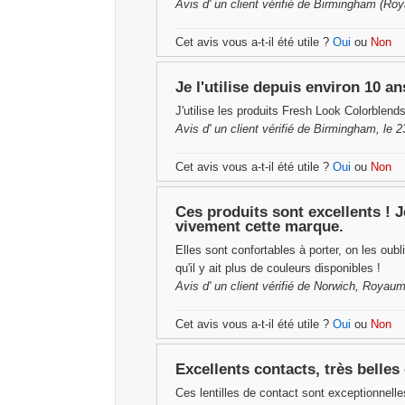
Avis d'
un client vérifié
de Birmingham (Roya
Cet avis vous a-t-il été utile ?
Oui
ou
Non
Je l'utilise depuis environ 10 an
J'utilise les produits Fresh Look Colorblend
Avis d'
un client vérifié
de Birmingham, le 2
Cet avis vous a-t-il été utile ?
Oui
ou
Non
Ces produits sont excellents ! 
vivement cette marque.
Elles sont confortables à porter, on les oub
qu'il y ait plus de couleurs disponibles !
Avis d'
un client vérifié
de Norwich, Royaume
Cet avis vous a-t-il été utile ?
Oui
ou
Non
Excellents contacts, très belles
Ces lentilles de contact sont exceptionnelle