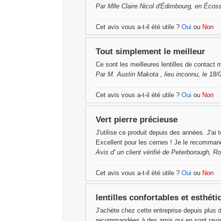
Par
Mlle Claire Nicol
d'Édimbourg, en Écoss
Cet avis vous a-t-il été utile ?
Oui
ou
Non
Tout simplement le meilleur
Ce sont les meilleures lentilles de contact
Par
M. Austin Makota
, lieu inconnu, le 18
Cet avis vous a-t-il été utile ?
Oui
ou
Non
Vert pierre précieuse
J'utilise ce produit depuis des années. J'ai 
Excellent pour les cernes ! Je le recomman
Avis d'
un client vérifié
de Peterborough, Ro
Cet avis vous a-t-il été utile ?
Oui
ou
Non
lentilles confortables et esthét
J'achète chez cette entreprise depuis plus de 
recommandées à des amis qui en sont ravi