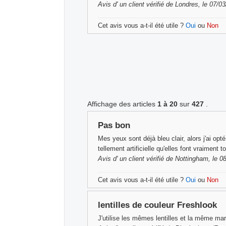
Avis d'
un client vérifié
de Londres, le 07/0
Cet avis vous a-t-il été utile ?
Oui
ou
Non
Affichage des articles
1 à 20
sur
427
.
Pas bon
Mes yeux sont déjà bleu clair, alors j'ai opt
tellement artificielle qu'elles font vraiment 
Avis d'
un client vérifié
de Nottingham, le 0
Cet avis vous a-t-il été utile ?
Oui
ou
Non
lentilles de couleur Freshlook
J'utilise les mêmes lentilles et la même mar