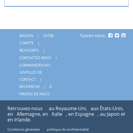
Suivez-nous:
MAISON
VOTRE
COMPTE
RÉASSORTS
CONTACTEZ-NOUS
COMMANDER DES
LENTILLES DE
CONTACT
RECHERCHE
À
PROPOS DE NOUS
Retrouvez-nous
au Royaume-Uni,
aux États-Unis,
en
Allemagne, en
Italie
, en Espagne
, au Japon et
en Irlande.
Conditions générales
politique de confidentialité