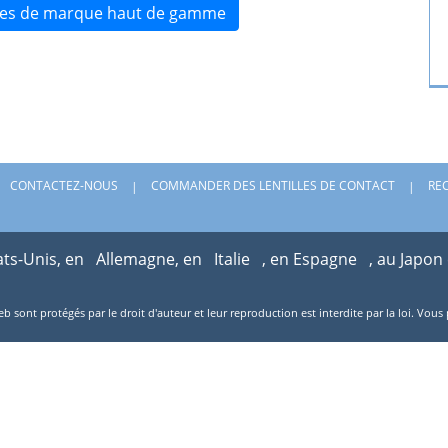
lles de marque haut de gamme
CONTACTEZ-NOUS
COMMANDER DES LENTILLES DE CONTACT
RE
ats-Unis, en
Allemagne, en
Italie
, en Espagne
, au Japon
web sont protégés par le droit d'auteur et leur reproduction est interdite par la loi. V