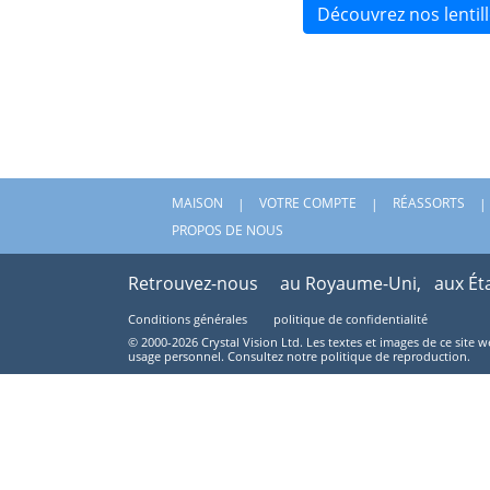
Découvrez nos lenti
MAISON
VOTRE COMPTE
RÉASSORTS
PROPOS DE NOUS
Retrouvez-nous
au Royaume-Uni,
aux Ét
Conditions générales
politique de confidentialité
© 2000-2026 Crystal Vision Ltd. Les textes et images de ce site 
usage personnel. Consultez notre politique de reproduction.