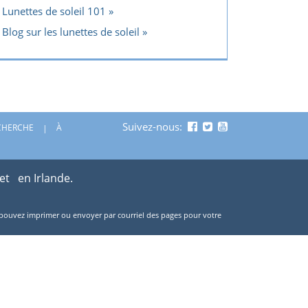
Lunettes de soleil 101
Blog sur les lunettes de soleil
Suivez-nous:
CHERCHE
À
 et
en Irlande.
ous pouvez imprimer ou envoyer par courriel des pages pour votre