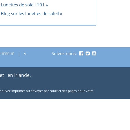
Lunettes de soleil 101
Blog sur les lunettes de soleil
Suivez-nous:
CHERCHE
À
 et
en Irlande.
ous pouvez imprimer ou envoyer par courriel des pages pour votre