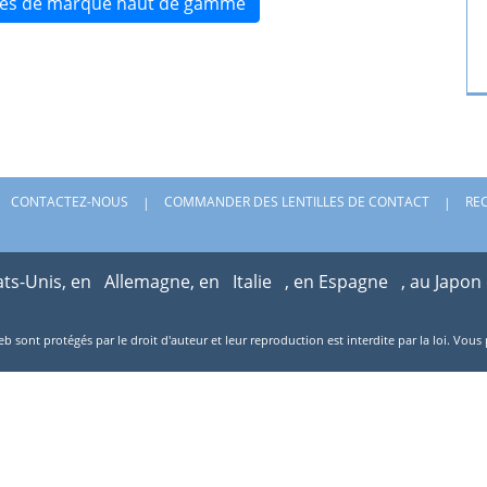
lles de marque haut de gamme
CONTACTEZ-NOUS
COMMANDER DES LENTILLES DE CONTACT
RE
ats-Unis, en
Allemagne, en
Italie
, en Espagne
, au Japon
web sont protégés par le droit d'auteur et leur reproduction est interdite par la loi. V