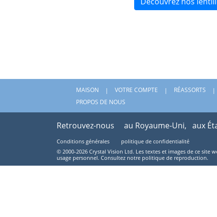
Découvrez nos lenti
MAISON
VOTRE COMPTE
RÉASSORTS
PROPOS DE NOUS
Retrouvez-nous
au Royaume-Uni,
aux Ét
Conditions générales
politique de confidentialité
© 2000-2026 Crystal Vision Ltd. Les textes et images de ce site 
usage personnel. Consultez notre politique de reproduction.