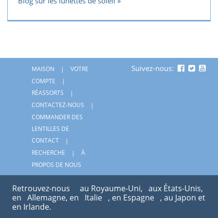
Blog sur les lunettes de soleil
Suivez-nous:
MAISON
VOTRE
COMPTE
RÉASSORTS
CONTACTEZ-NOUS
COMMANDER DES
LENTILLES DE
CONTACT
RECHERCHE
À
PROPOS DE NOUS
Retrouvez-nous
au Royaume-Uni,
aux États-Unis,
en
Allemagne, en
Italie
, en Espagne
, au Japon et
en Irlande.