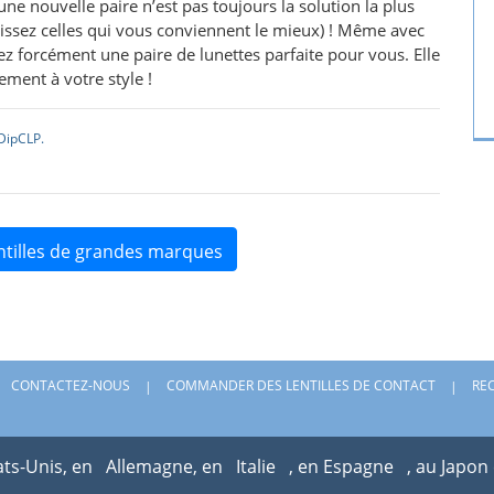
ne nouvelle paire n’est pas toujours la solution la plus
issez celles qui vous conviennent le mieux) ! Même avec
rez forcément une paire de lunettes parfaite pour vous. Elle
tement à votre style !
DipCLP.
ntilles de grandes marques
CONTACTEZ-NOUS
COMMANDER DES LENTILLES DE CONTACT
RE
ats-Unis, en
Allemagne, en
Italie
, en Espagne
, au Japon