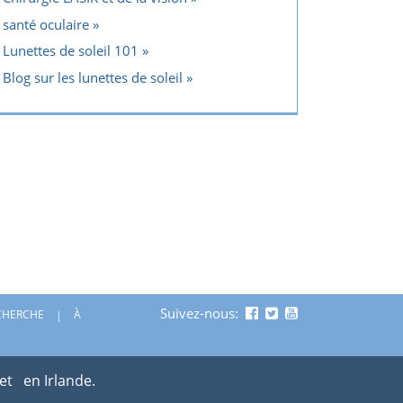
santé oculaire
Lunettes de soleil 101
Blog sur les lunettes de soleil
Suivez-nous:
CHERCHE
À
 et
en Irlande.