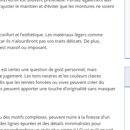
’ajuster le maintien et d’éviter que les montures ne soient
e confort et l'esthétique. Les matériaux légers comme
car ils n'alourdiront pas vos traits délicats. De plus,
pect massif ou imposant.
e est certes une question de goût personnel, mais
 jugement. Les tons neutres et les couleurs claires
is que les teintes foncées ou vives peuvent créer du
rets peuvent apporter une touche d'originalité sans masquer
u des motifs complexes, peuvent nuire à la finesse d'un
r des lignes épurées et des détails minimalistes pour
ne recherchiez un style plus original ! Quoi qu'il en soit,