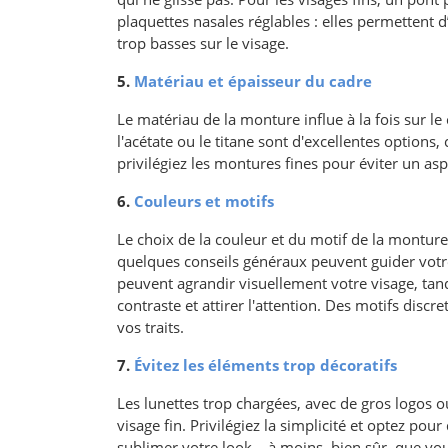
plaquettes nasales réglables : elles permettent d
trop basses sur le visage.
5.
Matériau et épaisseur du cadre
Le matériau de la monture influe à la fois sur l
l'acétate ou le titane sont d'excellentes options, 
privilégiez les montures fines pour éviter un as
6.
Couleurs et motifs
Le choix de la couleur et du motif de la montur
quelques conseils généraux peuvent guider votre
peuvent agrandir visuellement votre visage, tand
contraste et attirer l'attention. Des motifs disc
vos traits.
7.
Évitez les éléments trop décoratifs
Les lunettes trop chargées, avec de gros logos o
visage fin. Privilégiez la simplicité et optez pou
sublimer votre look… à moins, bien sûr, que vous 