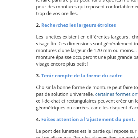
pour des montures qui reposent confortablement
trop de vos oreilles.
2.
Recherchez les largeurs étroites
Les lunettes existent en différentes largeurs ; 
visage fin. Ces dimensions sont généralement ind
montures d’une largeur de 120 mm ou moins… Ima
monture épaisse occuperont une plus grande part
visage encore plus petit !
3.
Tenir compte de la forme du cadre
Choisir la bonne forme de monture peut faire tout
pas de solution universelle,
certaines formes on
œil-de-chat et rectangulaires peuvent créer un lo
géométriques ou carrées, car elles risquent d'acc
4.
Faites attention à l'ajustement du pont.
Le pont des lunettes est la partie qui repose sur
qui ne glisse pas. Pour les visages fins, un pont