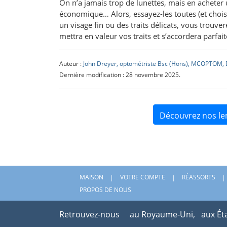
On n’a jamais trop de lunettes, mais en acheter u
économique… Alors, essayez-les toutes (et chois
un visage fin ou des traits délicats, vous trouve
mettra en valeur vos traits et s’accordera parfai
Auteur :
John Dreyer, optométriste Bsc (Hons), MCOPTOM, 
Dernière modification : 28 novembre 2025.
Découvrez nos le
MAISON
VOTRE COMPTE
RÉASSORTS
PROPOS DE NOUS
Retrouvez-nous
au Royaume-Uni,
aux Ét