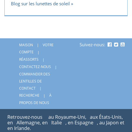
Blog sur les lunettes de soleil
Suivez-nous:
MAISON
VOTRE
COMPTE
RÉASSORTS
CONTACTEZ-NOUS
COMMANDER DES
LENTILLES DE
CONTACT
RECHERCHE
À
PROPOS DE NOUS
Retrouvez-nous
au Royaume-Uni,
aux États-Unis,
en
Allemagne, en
Italie
, en Espagne
, au Japon et
en Irlande.